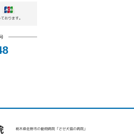
っております。
号
48
栃木県佐野市の動物病院「させ犬猫の病院」