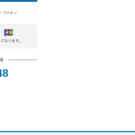
･ワクチン
っております。
号
48