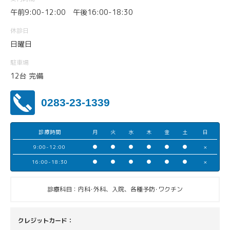
午前9:00-12:00 午後16:00-18:30
休診日
日曜日
駐車場
12台 完備
0283-23-1339
診療時間
月
火
水
木
金
土
日
9:00-12:00
●
●
●
●
●
●
×
16:00-18:30
●
●
●
●
●
●
×
診療科目：内科･外科、入院、各種予防･ワクチン
クレジットカード：