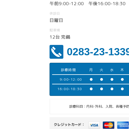
午前9:00-12:00 午後16:00-18:30
休診日
日曜日
駐車場
12台 完備
0283-23-133
診療時間
月
火
水
木
9:00-12:00
●
●
●
●
16:00-18:30
●
●
●
●
診療科目：内科･外科、入院、各種予防
クレジットカード：