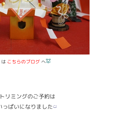
くは
こち
らのブログ
へ
トリミングの
ご予約は
いっぱいになりました