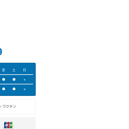
9
金
土
日
●
●
×
●
●
×
･ワクチン