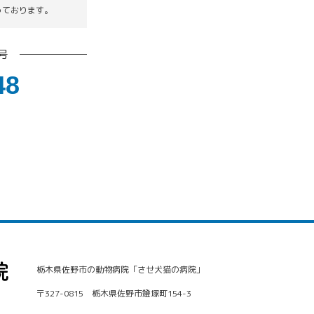
っております。
号
48
栃木県佐野市の動物病院「させ犬猫の病院」
〒327-0815 栃木県佐野市鐙塚町154-3