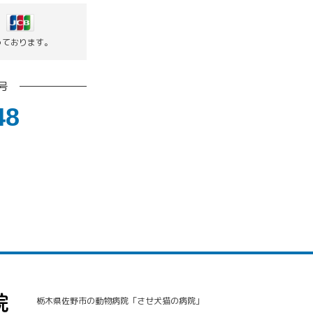
っております。
号
48
栃木県佐野市の動物病院「させ犬猫の病院」