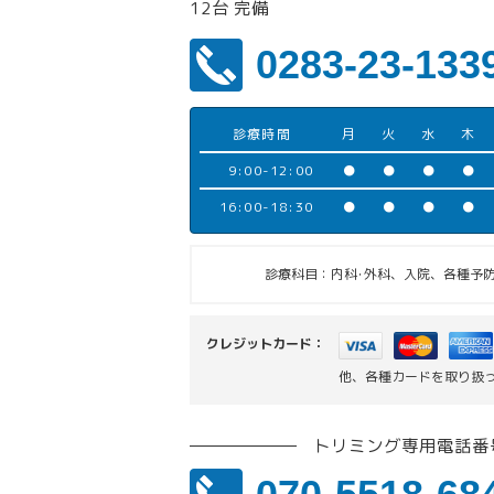
12台 完備
0283-23-133
診療時間
月
火
水
木
9:00-12:00
●
●
●
●
16:00-18:30
●
●
●
●
診療科目：内科･外科、入院、各種予防
クレジットカード：
他、各種カードを取り扱
トリミング専用電話番