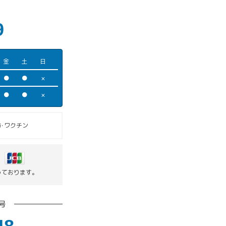
9
金
土
日
●
●
×
●
●
×
･ワクチン
っております。
号