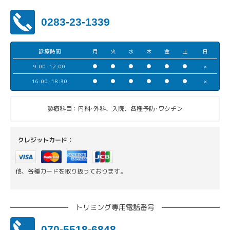
0283-23-1339
診療時間
月
火
水
木
金
土
日
9:00-12:00
●
●
●
●
●
●
×
16:00-18:30
●
●
●
●
●
●
×
診療科目：内科･外科、入院、各種予防･ワクチン
クレジットカード：
他、各種カードを取り扱っております。
トリミング専用電話番号
070-5518-6848