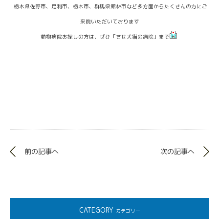
栃木県佐野市、足利市、栃木市、群馬県館林市など多方面からたくさんの方にご
来院いただいております
動物病院お探しの方は、ぜひ「させ犬猫の病院」まで
前の記事へ
次の記事へ
CATEGORY
カテゴリー