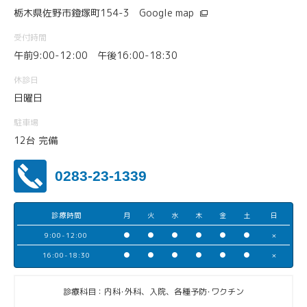
栃木県佐野市鐙塚町154-3
Google map
受付時間
午前9:00-12:00 午後16:00-18:30
休診日
日曜日
駐車場
12台 完備
0283-23-1339
診療時間
月
火
水
木
金
土
日
9:00-12:00
●
●
●
●
●
●
×
16:00-18:30
●
●
●
●
●
●
×
診療科目：内科･外科、入院、各種予防･ワクチン