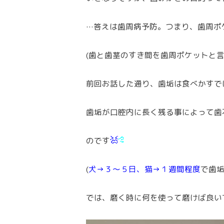
…答えは歯周病予防。つまり、歯周ポ
(歯と歯茎のすき間を歯周ポケットと言
前回お話した通り、歯垢は食べかすで
歯垢が口腔内に長く残る事によって歯
のです
(
犬→３～５日、猫→１週間程度
で歯
では、磨く時に何を使って磨けば良い