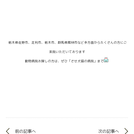
栃木県佐野市、足利市、栃木市、群馬県館林市など多方面からたくさんの方にご
来院いただいております
動物病院お探しの方は、ぜひ「させ犬猫の病院」まで
前の記事へ
次の記事へ