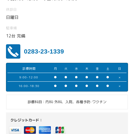
休診日
日曜日
駐車場
12台 完備
0283-23-1339
診療時間
月
火
水
木
金
土
日
9:00-12:00
●
●
●
●
●
●
×
16:00-18:30
●
●
●
●
●
●
×
診療科目：内科･外科、入院、各種予防･ワクチン
クレジットカード：