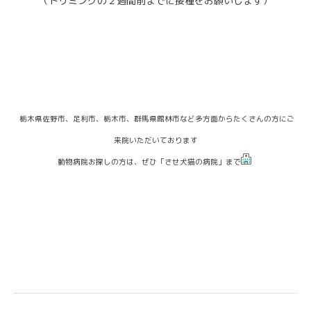
（トリミングの２週間前までに接種をお願いします）
栃木県佐野市、足利市、栃木市、群馬県館林市など多方面からたくさんの方にご
来院いただいております
動物病院お探しの方は、ぜひ「させ犬猫の病院」まで