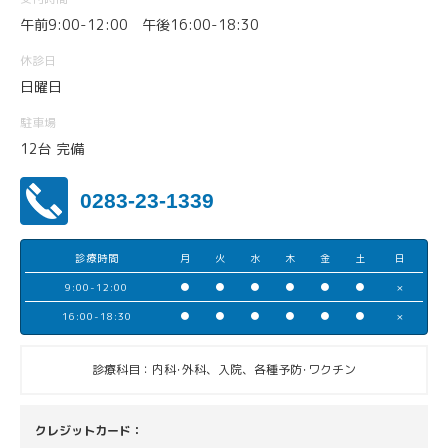
午前9:00-12:00 午後16:00-18:30
休診日
日曜日
駐車場
12台 完備
0283-23-1339
診療時間
月
火
水
木
金
土
日
9:00-12:00
●
●
●
●
●
●
×
16:00-18:30
●
●
●
●
●
●
×
診療科目：内科･外科、入院、各種予防･ワクチン
クレジットカード：