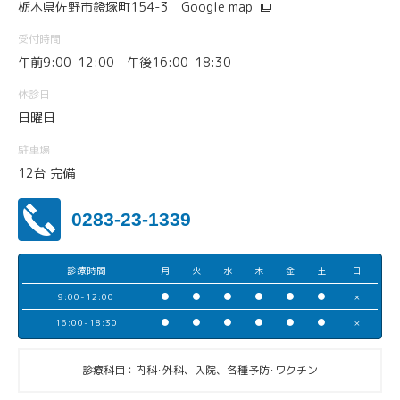
栃木県佐野市鐙塚町154-3
Google map
受付時間
午前9:00-12:00 午後16:00-18:30
休診日
日曜日
駐車場
12台 完備
0283-23-1339
診療時間
月
火
水
木
金
土
日
9:00-12:00
●
●
●
●
●
●
×
16:00-18:30
●
●
●
●
●
●
×
診療科目：内科･外科、入院、各種予防･ワクチン