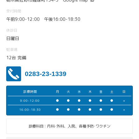
受付時間
午前9:00-12:00 午後16:00-18:30
休診日
日曜日
駐車場
12台 完備
0283-23-1339
診療時間
月
火
水
木
金
土
日
9:00-12:00
●
●
●
●
●
●
×
16:00-18:30
●
●
●
●
●
●
×
診療科目：内科･外科、入院、各種予防･ワクチン