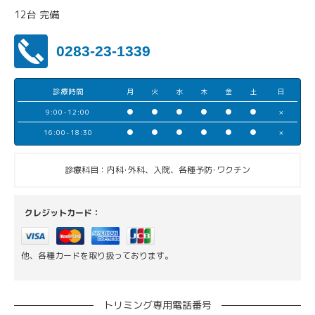
12台 完備
0283-23-1339
診療時間
月
火
水
木
金
土
日
9:00-12:00
●
●
●
●
●
●
×
16:00-18:30
●
●
●
●
●
●
×
診療科目：内科･外科、入院、各種予防･ワクチン
クレジットカード：
他、各種カードを取り扱っております。
トリミング専用電話番号