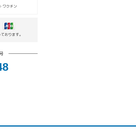
･ワクチン
っております。
号
48